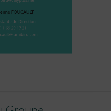
ibird@calyptus.net
ienne FOUCAULT
stante de Direction
) 1 69 29 17 21
ucault@lumibird.com
u Groupe