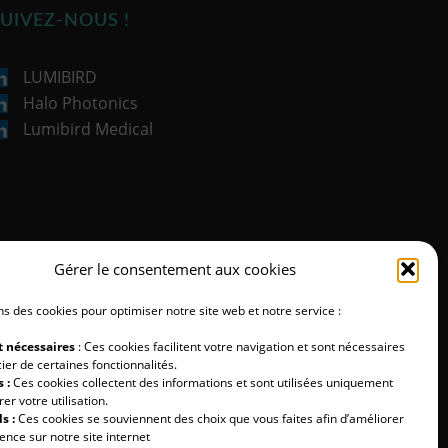
UIVEZ-NOUS !
LUMIBIRD
Halo Photonics
Lumibird Medical
Gérer le consentement aux cookies
ns des cookies pour optimiser notre site web et notre service :
t nécessaires
: Ces cookies facilitent votre navigation et sont nécessaires
ier de certaines fonctionnalités.
 :
Ces cookies collectent des informations et sont utilisées uniquement
er votre utilisation.
s :
Ces cookies se souviennent des choix que vous faites afin d’améliorer
ence sur notre site internet