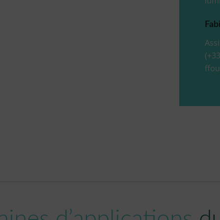
lum
Fab
Assi
(+33
ffo
ines d’applications
d