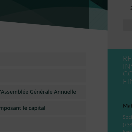
RE
IN
C
FI
l’Assemblée Générale Annuelle
Mat
omposant le capital
Soci
(+33