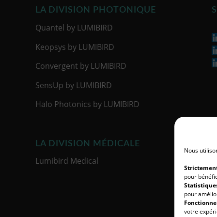
LA DIVISION PHOTONIQUE
S
Quantel by LUMIBIRD
Keopsys by LUMIBIRD
Convergent by LUMIBIRD
SensUp by LUMIBIRD
Halo Photonics by LUMIBIRD
LA DIVISION MÉDICALE
Nous utiliso
Lumibird Medical
Strictemen
pour bénéfic
Statistiques
pour amélior
Fonctionnel
votre expéri