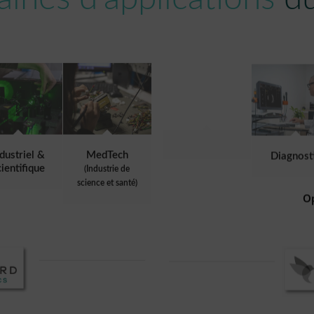
Diagnost
ndustriel &
MedTech
cientifique
(Industrie de
science et santé)
O