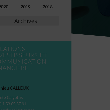
2020
2019
2018
Archives
LATIONS
VESTISSEURS ET
OMMUNICATION
NANCIÈRE
hieu CALLEUX
été Calyptus
) 1 53 65 37 91