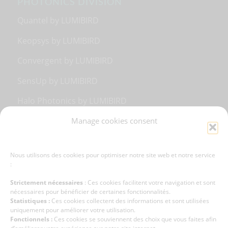
PHOTONICS DIVISION
Quantel by LUMIBIRD
Keopsys by LUMIBIRD
Convergent by LUMIBIRD
SensUp by LUMIBIRD
Halo Photonics by LUMIBIRD
Manage cookies consent
MEDICAL DIVISION
Nous utilisons des cookies pour optimiser notre site web et notre service
Lumibird Medical
:
Strictement nécessaires
: Ces cookies facilitent votre navigation et sont
nécessaires pour bénéficier de certaines fonctionnalités.
Statistiques :
Ces cookies collectent des informations et sont utilisées
uniquement pour améliorer votre utilisation.
Fonctionnels :
Ces cookies se souviennent des choix que vous faites afin
FOLLOW US !