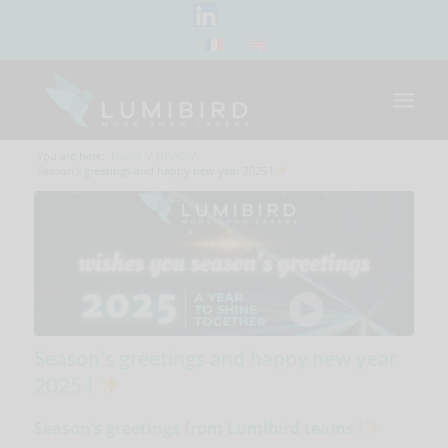
You are here:
Home
/
NEWS
/
Season’s greetings and happy new year 2025 !
Season’s greetings and happy new year
2025 !
Season’s greetings from Lumibird teams !