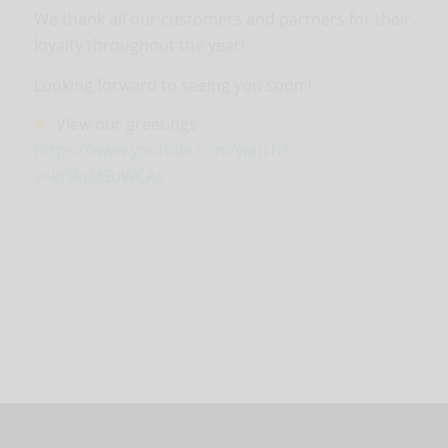
We thank all our customers and partners for their
loyalty throughout the year!
Looking forward to seeing you soon !
View our greetings :
https://www.youtube.com/watch?
v=kYRqM9uWCAs