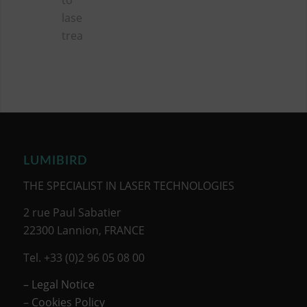
to
laser
treatment
LUMIBIRD
THE SPECIALIST IN LASER TECHNOLOGIES
2 rue Paul Sabatier
22300 Lannion, FRANCE
Tel. +33 (0)2 96 05 08 00
– Legal Notice
–
Cookies Policy