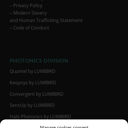
–
Privacy Policy
– Modern Slavery
and Human Trafficking Statement
–
Code of Conduct
PHOTONICS DIVISION
Quantel by LUMIBIRD
Keopsys by LUMIBIRD
Convergent by LUMIBIRD
SensUp by LUMIBIRD
Halo Photonics by LUMIBIRD
Manage cookies consent