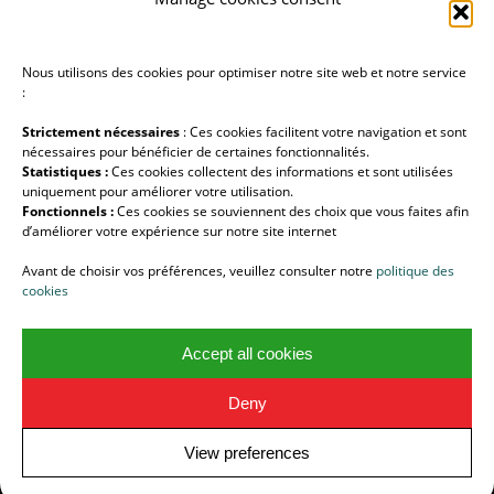
MEDICAL DIVISION
Nous utilisons des cookies pour optimiser notre site web et notre service
Lumibird Medical
:
Strictement nécessaires
: Ces cookies facilitent votre navigation et sont
nécessaires pour bénéficier de certaines fonctionnalités.
Statistiques :
Ces cookies collectent des informations et sont utilisées
uniquement pour améliorer votre utilisation.
Fonctionnels :
Ces cookies se souviennent des choix que vous faites afin
FOLLOW US !
d’améliorer votre expérience sur notre site internet
Halo Photonics
Avant de choisir vos préférences, veuillez consulter notre
politique des
LUMIBIRD
Lumibird Medical
cookies
Accept all cookies
© Copyright - LUMIBIRD -
Enfold Theme by Kriesi
Deny
English
View preferences