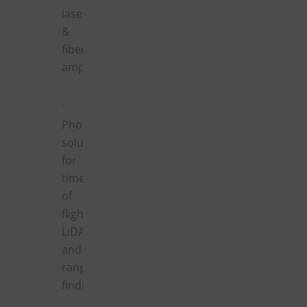
lasers
&
fiber
amplifiers
Photonics
solutions
for
time
of
flight
LiDAR
and
range-
finding