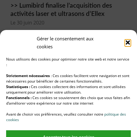
>> Lumibird finalise l’acquisition des
activités laser et ultrasons d’Ellex
Le 30 juin 2020
LUMIBIRD, leader européen des technologies
Gérer le consentement aux
laser, a finalisé le 30 juin l’acquisition des activités
cookies
laser et ultrasons d’Ellex.
Nous utilisons des cookies pour optimiser notre site web et notre service
Lire la suite
:
Strictement nécessaires
: Ces cookies facilitent votre navigation et sont
nécessaires pour bénéficier de certaines fonctionnalités.
Statistiques :
Ces cookies collectent des informations et sont utilisées
>> Large succès de l’augmentation de
uniquement pour améliorer votre utilisation.
capital de juin 2020
Fonctionnels :
Ces cookies se souviennent des choix que vous faites afin
d’améliorer votre expérience sur notre site internet
Le 12 juin 2020
Avant de choisir vos préférences, veuillez consulter notre
politique des
Le Groupe LUMIBIRD, leader européen des
cookies
technologies laser, annonce le succès de son
augmentation de capital avec maintien du DPS