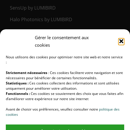
SensUp by LUMIBIRD
Halo Photonics by LUMIBIRD
Gérer le consentement aux
LA DIVISION MÉDICALE
cookies
Lumibird Medical
Nous utilisons des cookies pour optimiser notre site web et notre service
:
Strictement nécessaires
: Ces cookies facilitent votre navigation et sont
nécessaires pour bénéficier de certaines fonctionnalités.
Statistiques :
Ces cookies collectent des informations et sont utilisées
SUIVEZ-NOUS !
uniquement pour améliorer votre utilisation.
Fonctionnels :
Ces cookies se souviennent des choix que vous faites afin
d’améliorer votre expérience sur notre site internet
LUMIBIRD
Avant de choisir vos préférences, veuillez consulter notre
politique des
Halo Photonics
cookies
Lumibird Medical