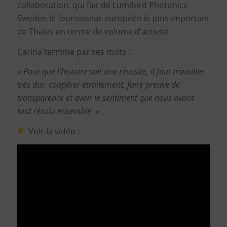
collaboration, qui fait de Lumibird Photonics
Sweden le fournisseur européen le plus important
de Thales en terme de volume d’activité.
Carina termine par ses mots :
«
Pour que l’histoire soit une réussite, il faut travailler
très dur, coopérer étroitement, faire preuve de
transparence et avoir le sentiment que nous avons
tout résolu ensemble
» .
Voir la vidéo :