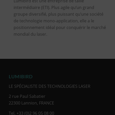
Lumibird est une entreprise de taille
intermédiaire (ETI). Plus agile qu’un grand
groupe diversifié, plus puissant qu’une société
de technologie mono-application, elle a le
positionnement idéal pour conquérir le marché
mondial du laser.
LUMIBIRD
LE SPÉCIALISTE DES TECHNOLOGIES LASER
2 rue Paul Sabatier
22300 Lannion, FRANCE
Tel. +33 (0)2 96 05 08 00