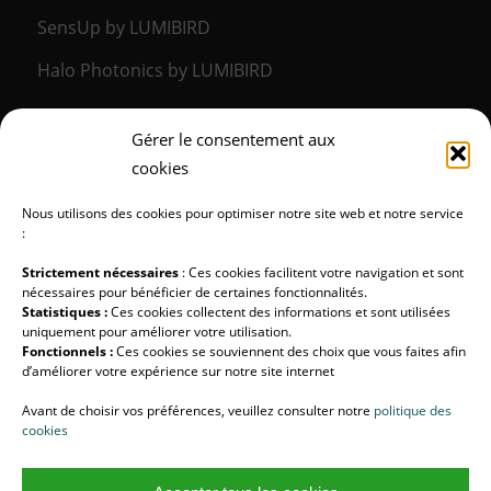
SensUp by LUMIBIRD
Halo Photonics by LUMIBIRD
Gérer le consentement aux
LA DIVISION MÉDICALE
cookies
Lumibird Medical
Nous utilisons des cookies pour optimiser notre site web et notre service
:
Strictement nécessaires
: Ces cookies facilitent votre navigation et sont
nécessaires pour bénéficier de certaines fonctionnalités.
Statistiques :
Ces cookies collectent des informations et sont utilisées
SUIVEZ-NOUS !
uniquement pour améliorer votre utilisation.
Fonctionnels :
Ces cookies se souviennent des choix que vous faites afin
d’améliorer votre expérience sur notre site internet
LUMIBIRD
Avant de choisir vos préférences, veuillez consulter notre
politique des
Halo Photonics
cookies
Lumibird Medical