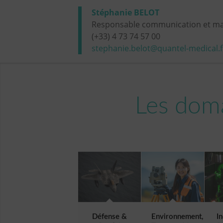
Stéphanie BELOT
Responsable communication et ma
(+33) 4 73 74 57 00
stephanie.belot@quantel-medical.f
Les doma
Défense &
Environnement,
I