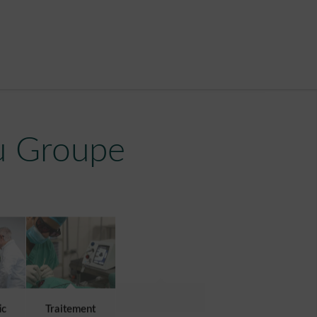
u Groupe
ic
Traitement