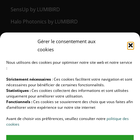
SensUp by LUMIBIRD
Halo Photonics by LUMIBIRD
Gérer le consentement aux
LA DIVISION MÉDICALE
cookies
Lumibird Medical
Nous utilisons des cookies pour optimiser notre site web et notre service
:
Strictement nécessaires
: Ces cookies facilitent votre navigation et sont
nécessaires pour bénéficier de certaines fonctionnalités.
Statistiques :
Ces cookies collectent des informations et sont utilisées
SUIVEZ-NOUS !
uniquement pour améliorer votre utilisation.
Fonctionnels :
Ces cookies se souviennent des choix que vous faites afin
d’améliorer votre expérience sur notre site internet
LUMIBIRD
Avant de choisir vos préférences, veuillez consulter notre
politique des
Halo Photonics
cookies
Lumibird Medical