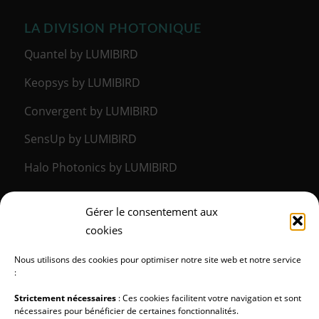
LA DIVISION PHOTONIQUE
Quantel by LUMIBIRD
Keopsys by LUMIBIRD
Convergent by LUMIBIRD
SensUp by LUMIBIRD
Halo Photonics by LUMIBIRD
Gérer le consentement aux
LA DIVISION MÉDICALE
cookies
Lumibird Medical
Nous utilisons des cookies pour optimiser notre site web et notre service
:
Strictement nécessaires
: Ces cookies facilitent votre navigation et sont
nécessaires pour bénéficier de certaines fonctionnalités.