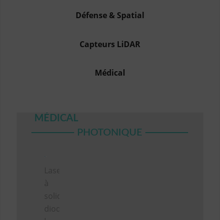
Défense & Spatial
Capteurs LiDAR
Médical
MÉDICAL
PHOTONIQUE
Lasers
à
solide,
diodes