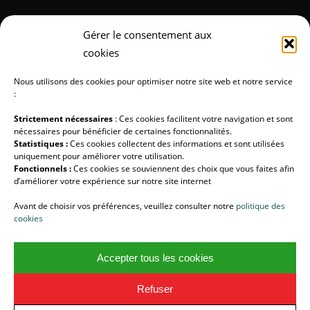
Gérer le consentement aux
LA DIVISION MÉDICALE
cookies
Lumibird Medical
Nous utilisons des cookies pour optimiser notre site web et notre service
:
Strictement nécessaires
: Ces cookies facilitent votre navigation et sont
nécessaires pour bénéficier de certaines fonctionnalités.
Statistiques :
Ces cookies collectent des informations et sont utilisées
SUIVEZ-NOUS !
uniquement pour améliorer votre utilisation.
Fonctionnels :
Ces cookies se souviennent des choix que vous faites afin
d’améliorer votre expérience sur notre site internet
LUMIBIRD
Avant de choisir vos préférences, veuillez consulter notre
politique des
Halo Photonics
cookies
Lumibird Medical
Accepter tous les cookies
Refuser
© Copyright - LUMIBIRD -
Enfold Theme by Kriesi