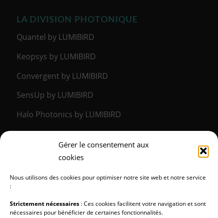
LA DIVISION PHOTONIQUE
Quantel by LUMIBIRD
Keopsys by LUMIBIRD
Convergent by LUMIBIRD
SensUp by LUMIBIRD
Halo Photonics by LUMIBIRD
Gérer le consentement aux
LA DIVISION MÉDICALE
cookies
Lumibird Medical
Nous utilisons des cookies pour optimiser notre site web et notre service
:
Strictement nécessaires
: Ces cookies facilitent votre navigation et sont
nécessaires pour bénéficier de certaines fonctionnalités.