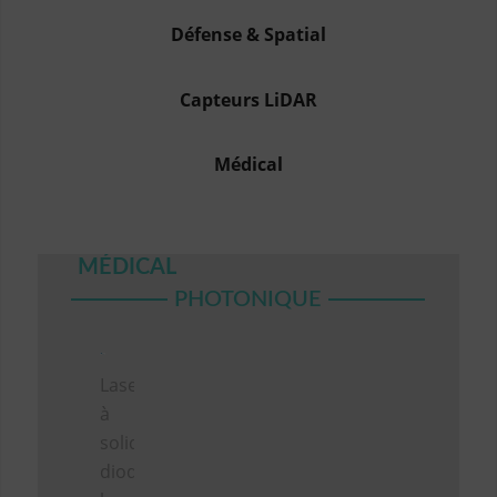
Défense & Spatial
Capteurs LiDAR
Médical
MÉDICAL
PHOTONIQUE
Lasers
à
solide,
diodes